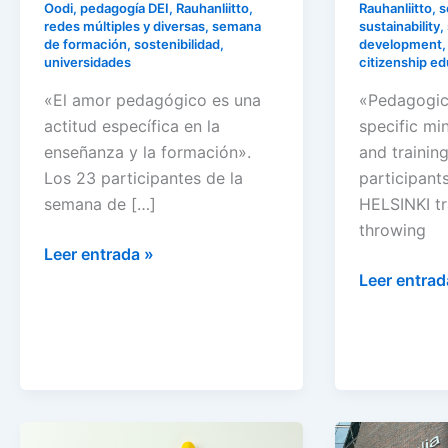
Oodi
,
pedagogía DEI
,
Rauhanliitto
,
Rauhanliitto
,
s
redes múltiples y diversas
,
semana
sustainability
,
de formación
,
sostenibilidad
,
development
universidades
citizenship e
«El amor pedagógico es una
«Pedagogica
actitud específica en la
specific mi
enseñanza y la formación».
and trainin
Los 23 participantes de la
participant
semana de […]
HELSINKI tr
throwing
Leer entrada »
Leer entrad
ERASMUS+
Sesiones