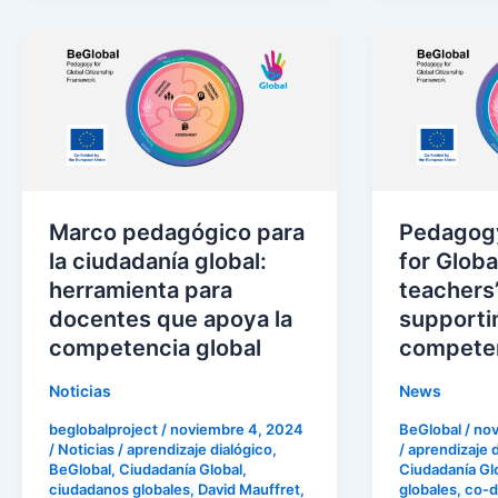
Marco
Pedagogy
pedagógico
framework
para
for
la
Global
ciudadanía
Citizenship
global:
teachers’
herramienta
tool
Marco pedagógico para
Pedagog
para
for
la ciudadanía global:
for Globa
docentes
supporting
herramienta para
teachers’
que
global
docentes que apoya la
supporti
apoya
competenc
competencia global
compete
la
competencia
Noticias
News
global
beglobalproject
/
noviembre 4, 2024
BeGlobal
/
nov
/
Noticias
/
aprendizaje dialógico
,
/
aprendizaje d
BeGlobal
,
Ciudadanía Global
,
Ciudadanía Gl
ciudadanos globales
,
David Mauffret
,
globales
,
co-d