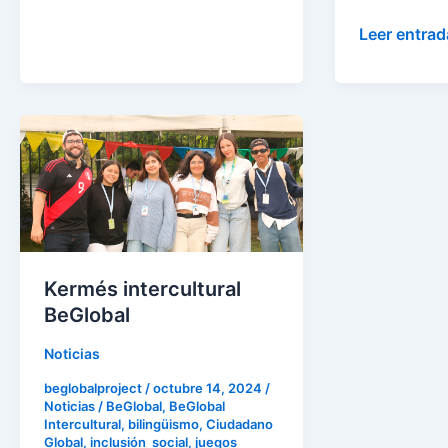
Leer entrad
Kermés
intercultural
BeGlobal
Kermés intercultural
BeGlobal
Noticias
beglobalproject
/
octubre 14, 2024
/
Noticias
/
BeGlobal
,
BeGlobal
Intercultural
,
bilingüismo
,
Ciudadano
Global
,
inclusión social
,
juegos