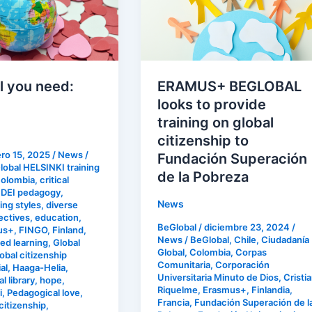
looks
to
provide
training
on
ll you need:
ERAMUS+ BEGLOBAL
global
looks to provide
citizenship
training on global
to
citizenship to
Fundación
ro 15, 2025
/
News
/
Fundación Superación
Superación
obal HELSINKI training
de la Pobreza
olombia
,
critical
de
,
DEI pedagogy
,
la
News
ing styles
,
diverse
Pobreza
ectives
,
education
,
BeGlobal
/
diciembre 23, 2024
/
us+
,
FINGO
,
Finland
,
News
/
BeGlobal
,
Chile
,
Ciudadanía
ed learning
,
Global
Global
,
Colombia
,
Corpas
obal citizenship
Comunitaria
,
Corporación
al
,
Haaga-Helia
,
Universitaria Minuto de Dios
,
Cristi
l library
,
hope
,
Riquelme
,
Erasmus+
,
Finlandia
,
i
,
Pedagogical love
,
Francia
,
Fundación Superación de l
 citizenship
,