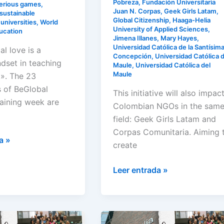
Pobreza
,
Fundación Universitaria
erious games
,
Juan N. Corpas
,
Geek Girls Latam
,
sustainable
Global Citizenship
,
Haaga-Helia
,
universities
,
World
University of Applied Sciences
,
ducation
Jimena Illanes
,
Mary Hayes
,
Universidad Católica de la Santísim
l love is a
Concepción
,
Universidad Católica 
ndset in teaching
Maule
,
Universidad Católica del
Maule
g». The 23
s of BeGlobal
This initiative will also impac
aining week are
Colombian NGOs in the sam
field: Geek Girls Latam and
Corpas Comunitaria. Aiming 
a »
create
Leer entrada »
Training