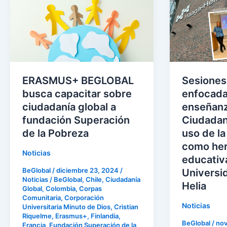
BEGLOBAL
formativas
busca
enfocadas
capacitar
en
sobre
la
ciudadanía
enseñanza
global
de
ERASMUS+ BEGLOBAL
Sesiones
a
la
busca capacitar sobre
enfocada
fundación
Ciudadanía
ciudadanía global a
enseñanz
Superación
Global
fundación Superación
Ciudadaní
de
y
de la Pobreza
uso de la
la
el
como her
Pobreza
uso
Noticias
educativa
de
BeGlobal
/
diciembre 23, 2024
/
Universi
la
Noticias
/
BeGlobal
,
Chile
,
Ciudadanía
Helia
Global
,
Colombia
,
Corpas
gamificació
Comunitaria
,
Corporación
como
Noticias
Universitaria Minuto de Dios
,
Cristian
herramient
Riquelme
,
Erasmus+
,
Finlandia
,
BeGlobal
/
nov
Francia
,
Fundación Superación de la