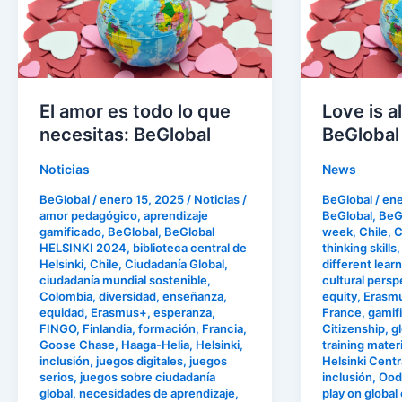
es
all
todo
you
lo
need:
que
BeGlobal
necesitas:
El amor es todo lo que
Love is a
BeGlobal
necesitas: BeGlobal
BeGlobal
Noticias
News
BeGlobal
/
enero 15, 2025
/
Noticias
/
BeGlobal
/
ene
amor pedagógico
,
aprendizaje
BeGlobal
,
BeGl
gamificado
,
BeGlobal
,
BeGlobal
week
,
Chile
,
C
HELSINKI 2024
,
biblioteca central de
thinking skills
Helsinki
,
Chile
,
Ciudadanía Global
,
different learn
ciudadanía mundial sostenible
,
cultural persp
Colombia
,
diversidad
,
enseñanza
,
equity
,
Erasm
equidad
,
Erasmus+
,
esperanza
,
France
,
gamifi
FINGO
,
Finlandia
,
formación
,
Francia
,
Citizenship
,
gl
Goose Chase
,
Haaga-Helia
,
Helsinki
,
training materi
inclusión
,
juegos digitales
,
juegos
Helsinki Centra
serios
,
juegos sobre ciudadanía
inclusión
,
Ood
global
,
necesidades de aprendizaje
,
play on global