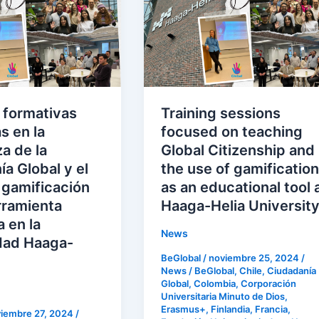
sessions
focused
on
teaching
Global
Citizenship
 formativas
Training sessions
and
s en la
focused on teaching
the
a de la
Global Citizenship and
use
a Global y el
the use of gamification
of
 gamificación
as an educational tool 
gamification
ramienta
Haaga-Helia Universit
as
 en la
an
News
dad Haaga-
educational
BeGlobal
/
noviembre 25, 2024
/
n
tool
News
/
BeGlobal
,
Chile
,
Ciudadanía
Global
,
Colombia
,
Corporación
at
Universitaria Minuto de Dios
,
a
Haaga-
Erasmus+
,
Finlandia
,
Francia
,
iembre 27, 2024
/