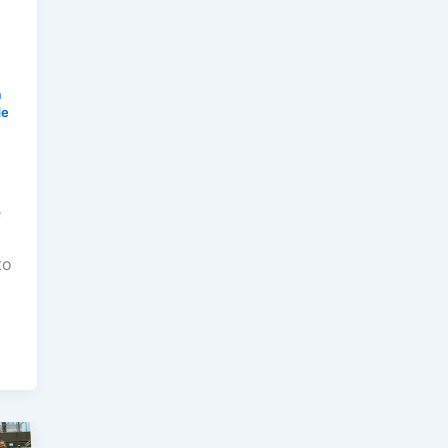
a
de
t
e
to