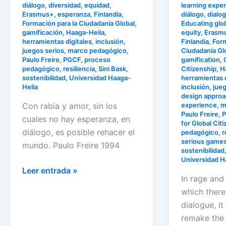
diálogo
,
diversidad
,
equidad
,
learning expe
Erasmus+
,
esperanza
,
Finlandia
,
diálogo
,
dialo
Formación para la Ciudadanía Global
,
Educating glob
gamificación
,
Haaga-Helia
,
equity
,
Erasm
herramientas digitales
,
inclusión
,
Finlandia
,
Form
juegos serios
,
marco pedagógico
,
Ciudadanía Gl
Paulo Freire
,
PGCF
,
proceso
gamification
,
pedagógico
,
resiliencia
,
Sini Bask
,
Citizenship
,
H
sostenibilidad
,
Universidad Haaga-
herramientas d
Helia
inclusión
,
jueg
design appro
Con rabia y amor, sin los
experience
,
m
Paulo Freire
,
P
cuales no hay esperanza, en
for Global Cit
diálogo, es posible rehacer el
pedagógico
,
r
serious game
mundo. Paulo Freire 1994
sostenibilidad
Universidad H
Leer entrada »
In rage and
which there
dialogue, it
remake the 