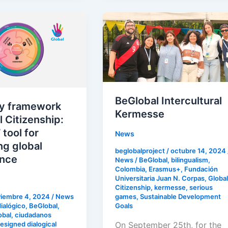
BeGlobal
Intercultural
Kermesse
:
BeGlobal Intercultural
y framework
Kermesse
l Citizenship:
 tool for
News
ng global
e
beglobalproject
/
octubre 14, 2024
nce
News
/
BeGlobal
,
bilingualism
,
Colombia
,
Erasmus+
,
Fundación
Universitaria Juan N. Corpas
,
Global
Citizenship
,
kermesse
,
serious
iembre 4, 2024
/
News
games
,
Sustainable Development
ialógico
,
BeGlobal
,
Goals
obal
,
ciudadanos
On September 25th, for the
esigned dialogical