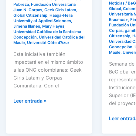
educativa
Noticias
/
BeG
Pobreza
,
Fundación Universitaria
Global
,
Colom
en
Juan N. Corpas
,
Geek Girls Latam
,
Universitaria 
Global Citizenship
,
Haaga-Helia
la
Erasmus+
,
Fin
University of Applied Sciences
,
Universida
Fundación Univ
Jimena Illanes
,
Mary Hayes
,
Corpas
,
gamif
Universidad Católica de la Santísima
Haaga-
Citizenship
,
H
Concepción
,
Universidad Católica del
Helia
Universidad Ca
Maule
,
Université Côte d’Azur
Concepción
,
Maule
,
Univer
Esta iniciativa también
impactará en el mismo ámbito
Semana de 
a las ONG colombianas: Geek
BeGlobal en
Girls Latam y Corpas
representan
Comunitaria. Con el
Institucion
Superior (I
Leer entrada »
del proyect
Leer entrad