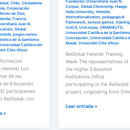
Helia
Fundación Universitaria Juan N.
lobal
,
Chile
,
Ciudadanía
Corpas
,
Global Citizenship
,
Haaga-
bia
,
Corporación
University
Helia University
,
Helsinki
,
Minuto de Dios
,
internationalization
,
pedagogical
landia
,
Francia
,
framework
,
serious games
,
training
d
ersitaria Juan N.
UniCA
,
Unicorpas
,
UNIMINUTO
,
icación
,
Global
Universidad Católica de la Santísim
elsinki
,
juegos serios
,
Concepción
,
Universidad Católica d
tólica de la Santísima
Maule
,
Université Côte d’Azur
Universidad Católica del
sité Côte d’Azur
BeGlobal Helsinki Training
formación
Week The representatives of
 Helsinki Los
the Higher Education
tes de las
Institutions (HEIs)
es de Educación
participating in the BeGlobal
ES) participantes
project, originating from Chil
o BeGlobal, con
Leer entrada »
a »