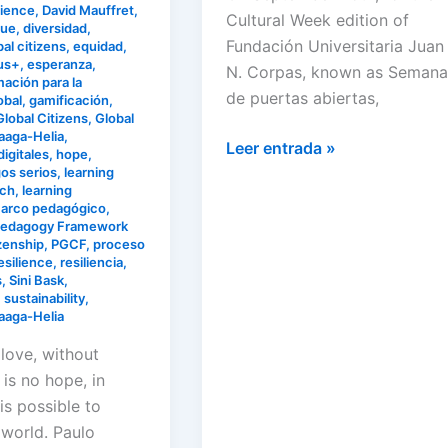
rience
,
David Mauffret
,
Cultural Week edition of
gue
,
diversidad
,
Fundación Universitaria Juan
al citizens
,
equidad
,
us+
,
esperanza
,
N. Corpas, known as Semana
ación para la
de puertas abiertas,
obal
,
gamificación
,
Global Citizens
,
Global
aaga-Helia
,
Leer entrada »
igitales
,
hope
,
os serios
,
learning
ach
,
learning
arco pedagógico
,
edagogy Framework
izenship
,
PGCF
,
proceso
esilience
,
resiliencia
,
s
,
Sini Bask
,
,
sustainability
,
aaga-Helia
 love, without
 is no hope, in
 is possible to
world. Paulo