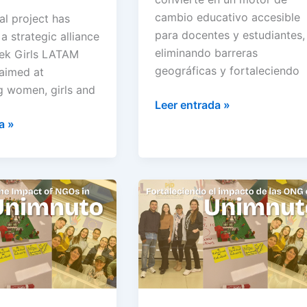
cambio educativo accesible
l project has
para docentes y estudiantes,
a strategic alliance
eliminando barreras
eek Girls LATAM
geográficas y fortaleciendo
aimed at
 women, girls and
Leer entrada »
a »
ing
Fortaleciendo
el
impacto
de
las
ONG
en