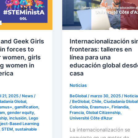
fronteras:
talleres
en
línea
para
una
 and Geek Girls
Internacionalización si
educación
in forces to
fronteras: talleres en
global
women, girls
línea para una
desde
g women in
educación global desd
casa
erica
casa
Noticias
il 21, 2025
/
News
/
BeGlobal
/
marzo 30, 2025
/
Noticia
dadanía Global
,
/
BeGlobal
,
Chile
,
Ciudadanía Global
asmus+
,
gamification
,
Colombia
,
Erasmus+
,
Finlandia
,
tam
,
gender equity
,
Francia
,
Global Citizenship
,
ship
,
inclusión
,
Lego
Université Côte d’Azur
ject-Based Learning
La internacionalización se
,
STEM
,
sustainable
convierte en un motor de