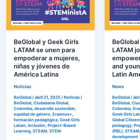
Geek
Geek
Girls
Girls
LATAM
LATAM
se
join
unen
forces
para
to
BeGlobal y Geek Girls
BeGlobal
empoderar
empower
LATAM se unen para
LATAM jo
a
women,
empoderar a mujeres,
empower 
mujeres,
girls
niñas y jóvenes de
and youn
niñas
and
América Latina
Latin Am
y
young
Noticias
News
jóvenes
women
BeGlobal
/
abril 21, 2025
/
Noticias
/
BeGlobal
/
abr
de
in
BeGlobal
,
Ciudadanía Global
,
BeGlobal
,
Ciu
América
Latin
Colombia
,
desarrollo sostenible
,
Colombia
,
Er
Latina
America
equidad de género
,
Erasmus+
,
Geek Girls La
formación pedagógica
,
Geek Girls
Global Citizen
Latam
,
inclusión
,
Project-Based
pedagogy
,
Pro
Learning
,
STEAM
,
STEM
(PBL)
,
STEAM
development