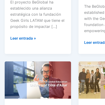
El proyecto BeGlobal ha
The BeGloba
establecido una alianza
established 
estratégica con la fundación
with the G
Geek Girls LATAM que tiene el
foundation 
propósito de impactar […]
empowering
Leer entrada »
Leer entrad
Borderless
Strengthen
Internationalization:
the
Online
Impact
Workshops
of
for
NGOs
Global
in
Education
Colombia: