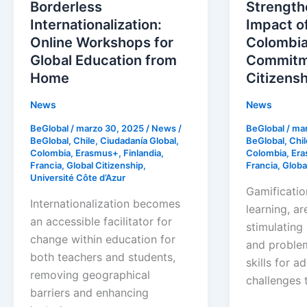
from
BeGlobal’s
Borderless
Strength
Home
Commitmen
Internationalization:
Impact o
to
Online Workshops for
Colombia
Global
Global Education from
Commitme
Citizenship
Home
Citizens
News
News
BeGlobal
/
marzo 30, 2025
/
News
/
BeGlobal
/
mar
BeGlobal
,
Chile
,
Ciudadanía Global
,
BeGlobal
,
Chil
Colombia
,
Erasmus+
,
Finlandia
,
Colombia
,
Er
Francia
,
Global Citizenship
,
Francia
,
Globa
Université Côte d’Azur
Gamificatio
Internationalization becomes
learning, ar
an accessible facilitator for
stimulating 
change within education for
and problem
both teachers and students,
skills for a
removing geographical
challenges 
barriers and enhancing