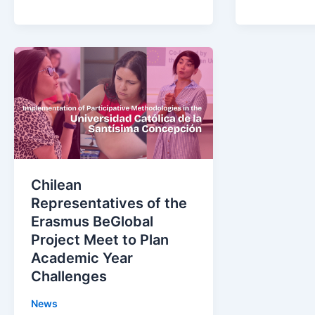
Chilean
Representatives
of
the
Erasmus
BeGlobal
Project
Meet
Chilean
to
Representatives of the
Plan
Erasmus BeGlobal
Academic
Project Meet to Plan
Year
Academic Year
Challenges
Challenges
News