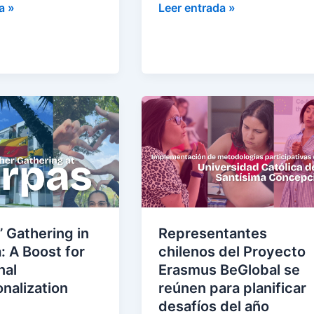
a »
Leer entrada »
Representantes
chilenos
del
Proyecto
Erasmus
BeGlobal
se
l
reúnen
 Gathering in
Representantes
lization
para
: A Boost for
chilenos del Proyecto
planificar
nal
Erasmus BeGlobal se
desafíos
onalization
reúnen para planificar
del
desafíos del año