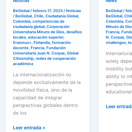
Noticias
News
BeGlobal
/
febrero 17, 2025
/
Noticias
BeGlobal
/
feb
/
BeGlobal
,
Chile
,
Ciudadanía Global
,
BeGlobal
,
Chil
Colombia
,
competencias de
Colombia
,
Cor
ciudadanía global
,
Corporación
Minuto de Dio
Universitaria Minuto de Dios
,
desafíos
Francia
,
Funda
locales
,
educación superior
,
N. Corpas
,
Glo
Erasmus+
,
Finlandia
,
formación
challenges
,
te
docente
,
Francia
,
Fundación
Internationa
Universitaria Juan N. Corpas
,
Global
Citizenship
,
redes de cooperación
solely depe
académica
mobility bu
La internacionalización no
ability to i
depende exclusivamente de la
perspective
movilidad física, sino de la
educational
capacidad de integrar
perspectivas globales dentro
Leer entrad
de los
Leer entrada »