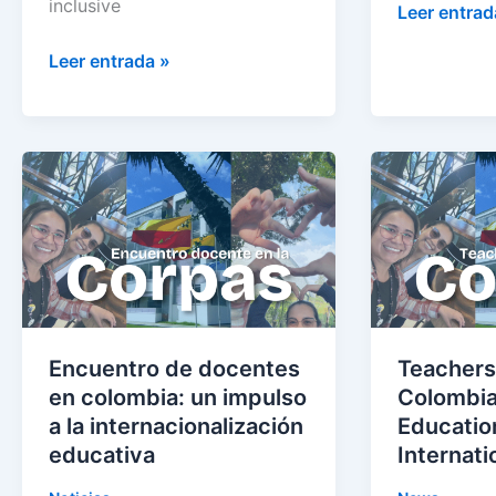
inclusive
Leer entrad
Leer entrada »
Encuentro
Teachers’
de
Gathering
docentes
in
en
Colombia:
colombia:
A
un
Boost
impulso
for
a
Educationa
Encuentro de docentes
Teachers’
la
Internationa
en colombia: un impulso
Colombia
internacionalización
a la internacionalización
Educatio
educativa
educativa
Internati