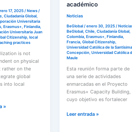
año
académico
rero 17, 2025
/
News
/
académico
Noticias
e
,
Ciudadanía Global
,
poración Universitaria
BeGlobal
/
enero 30, 2025
/
Noticia
s
,
Erasmus+
,
Finlandia
,
BeGlobal
,
Chile
,
Ciudadanía Global
,
ción Universitaria Juan
Colombia
,
Erasmus+
,
Finlandia
,
bal Citizenship
,
local
Francia
,
Global Citizenship
,
aching practices
Universidad Católica de la Santísim
Concepción
,
Universidad Católica d
lization is not
Maule
ndent on physical
t rather on the
Esta reunión forma parte de
ntegrate global
una serie de actividades
s into local
enmarcadas en el Proyecto
Erasmus+ Capacity Building,
cuyo objetivo es fortalecer
a »
Leer entrada »