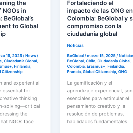
Colombia:
ening the
Fortaleciendo el
t
BeGlobal
f NGOs in
impacto de las ONG en
y
: BeGlobal’s
Colombia: BeGlobal y 
su
nt to Global
compromiso con la
compromiso
hip
ciudadanía global
con
Noticias
la
zo 15, 2025
/
News
/
BeGlobal
/
marzo 15, 2025
/
Noticia
ciudadanía
e
,
Ciudadanía Global
,
BeGlobal
,
Chile
,
Ciudadanía Global
,
global
asmus+
,
Finlandia
,
Colombia
,
Erasmus+
,
Finlandia
,
l Citizenship
Francia
,
Global Citizenship
,
ONG
n and experiential
La gamificación y el
e essential for
aprendizaje experiencial, son
creative thinking
esenciales para estimular el
-solving—critical
pensamiento creativo y la
ddressing the
resolución de problemas,
that NGOs face
habilidades fundamentales