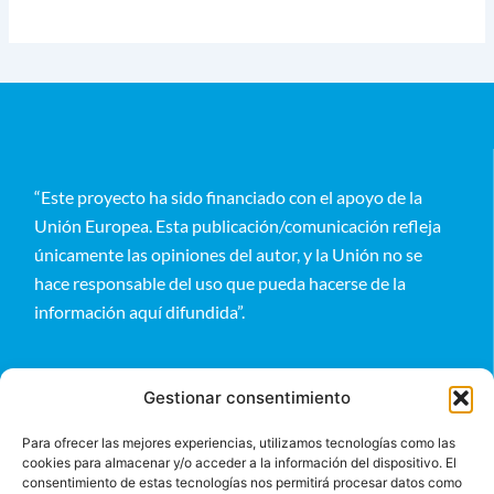
“Este proyecto ha sido financiado con el apoyo de la
Unión Europea. Esta publicación/comunicación refleja
únicamente las opiniones del autor, y la Unión no se
hace responsable del uso que pueda hacerse de la
información aquí difundida”.
Gestionar consentimiento
Para ofrecer las mejores experiencias, utilizamos tecnologías como las
cookies para almacenar y/o acceder a la información del dispositivo. El
Entérate
consentimiento de estas tecnologías nos permitirá procesar datos como