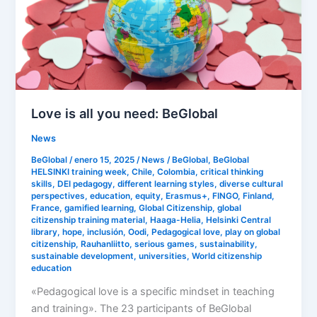
need:
BeGlobal
Love is all you need: BeGlobal
News
BeGlobal
/
enero 15, 2025
/
News
/
BeGlobal
,
BeGlobal
HELSINKI training week
,
Chile
,
Colombia
,
critical thinking
skills
,
DEI pedagogy
,
different learning styles
,
diverse cultural
perspectives
,
education
,
equity
,
Erasmus+
,
FINGO
,
Finland
,
France
,
gamified learning
,
Global Citizenship
,
global
citizenship training material
,
Haaga-Helia
,
Helsinki Central
library
,
hope
,
inclusión
,
Oodi
,
Pedagogical love
,
play on global
citizenship
,
Rauhanliitto
,
serious games
,
sustainability
,
sustainable development
,
universities
,
World citizenship
education
«Pedagogical love is a specific mindset in teaching
and training». The 23 participants of BeGlobal