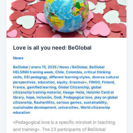
need:
BeGlobal
Love is all you need: BeGlobal
News
BeGlobal
/
enero 15, 2025
/
News
/
BeGlobal
,
BeGlobal
HELSINKI training week
,
Chile
,
Colombia
,
critical thinking
skills
,
DEI pedagogy
,
different learning styles
,
diverse cultural
perspectives
,
education
,
equity
,
Erasmus+
,
FINGO
,
Finland
,
France
,
gamified learning
,
Global Citizenship
,
global
citizenship training material
,
Haaga-Helia
,
Helsinki Central
library
,
hope
,
inclusión
,
Oodi
,
Pedagogical love
,
play on global
citizenship
,
Rauhanliitto
,
serious games
,
sustainability
,
sustainable development
,
universities
,
World citizenship
education
«Pedagogical love is a specific mindset in teaching
and training». The 23 participants of BeGlobal