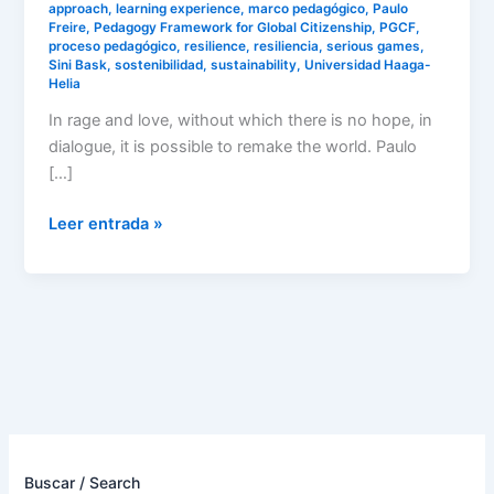
approach
,
learning experience
,
marco pedagógico
,
Paulo
Freire
,
Pedagogy Framework for Global Citizenship
,
PGCF
,
proceso pedagógico
,
resilience
,
resiliencia
,
serious games
,
Sini Bask
,
sostenibilidad
,
sustainability
,
Universidad Haaga-
Helia
In rage and love, without which there is no hope, in
dialogue, it is possible to remake the world. Paulo
[…]
Leer entrada »
Buscar / Search