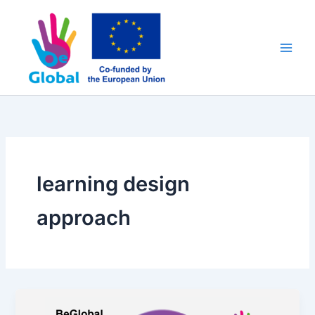
Ir
al
contenido
learning design
approach
Pedagogy
framework