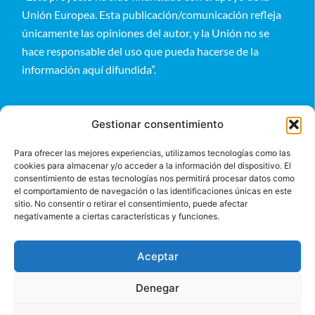
Unión Europea. Esta publicación/comunicación refleja
únicamente las opiniones del autor, y la Unión no se
hace responsable del uso que pueda hacerse de la
información aquí difundida”.
Gestionar consentimiento
Para ofrecer las mejores experiencias, utilizamos tecnologías como las
cookies para almacenar y/o acceder a la información del dispositivo. El
Entérate
consentimiento de estas tecnologías nos permitirá procesar datos como
el comportamiento de navegación o las identificaciones únicas en este
sitio. No consentir o retirar el consentimiento, puede afectar
negativamente a ciertas características y funciones.
Aceptar
Denegar
©2024 BeGlobal