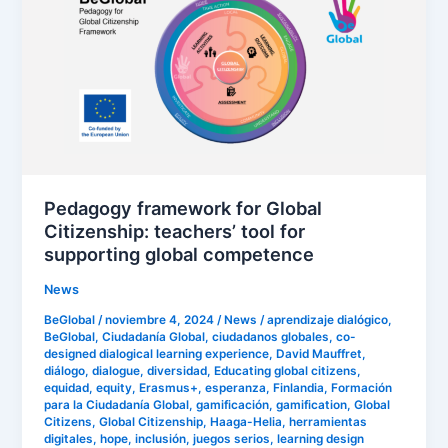
for
Global
Citizenship:
teachers’
tool
for
supporting
global
Pedagogy framework for Global
competence
Citizenship: teachers’ tool for
supporting global competence
News
BeGlobal
/
noviembre 4, 2024
/
News
/
aprendizaje dialógico
,
BeGlobal
,
Ciudadanía Global
,
ciudadanos globales
,
co-
designed dialogical learning experience
,
David Mauffret
,
diálogo
,
dialogue
,
diversidad
,
Educating global citizens
,
equidad
,
equity
,
Erasmus+
,
esperanza
,
Finlandia
,
Formación
para la Ciudadanía Global
,
gamificación
,
gamification
,
Global
Citizens
,
Global Citizenship
,
Haaga-Helia
,
herramientas
digitales
,
hope
,
inclusión
,
juegos serios
,
learning design