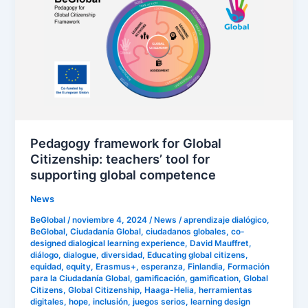
for
Global
Citizenship:
teachers’
tool
for
supporting
global
Pedagogy framework for Global
competence
Citizenship: teachers’ tool for
supporting global competence
News
BeGlobal
/
noviembre 4, 2024
/
News
/
aprendizaje dialógico
,
BeGlobal
,
Ciudadanía Global
,
ciudadanos globales
,
co-
designed dialogical learning experience
,
David Mauffret
,
diálogo
,
dialogue
,
diversidad
,
Educating global citizens
,
equidad
,
equity
,
Erasmus+
,
esperanza
,
Finlandia
,
Formación
para la Ciudadanía Global
,
gamificación
,
gamification
,
Global
Citizens
,
Global Citizenship
,
Haaga-Helia
,
herramientas
digitales
,
hope
,
inclusión
,
juegos serios
,
learning design