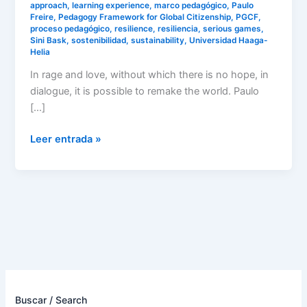
approach
,
learning experience
,
marco pedagógico
,
Paulo
Freire
,
Pedagogy Framework for Global Citizenship
,
PGCF
,
proceso pedagógico
,
resilience
,
resiliencia
,
serious games
,
Sini Bask
,
sostenibilidad
,
sustainability
,
Universidad Haaga-
Helia
In rage and love, without which there is no hope, in
dialogue, it is possible to remake the world. Paulo
[…]
Leer entrada »
Buscar / Search