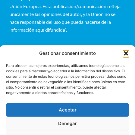
Unión Europea. Esta publicación/comunicación refleja
únicamente las opiniones del autor, y la Unión no se
hace responsable del uso que pueda hacerse de la
información aquí difundida”.
Gestionar consentimiento
Para ofrecer las mejores experiencias, utilizamos tecnologías como las
cookies para almacenar y/o acceder a la información del dispositivo. El
Entérate
consentimiento de estas tecnologías nos permitirá procesar datos como
el comportamiento de navegación o las identificaciones únicas en este
sitio. No consentir o retirar el consentimiento, puede afectar
negativamente a ciertas características y funciones.
Aceptar
Denegar
©2024 BeGlobal