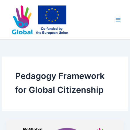
Ir
al
contenido
Pedagogy Framework
for Global Citizenship
Pedagogy
framework