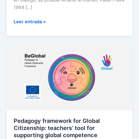
en diálogo, es posible rehacer el mundo. Paulo Freire
1994 […]
Leer entrada »
Pedagogy
framework
for
Global
Citizenship:
teachers’
tool
for
supporting
global
Pedagogy framework for Global
competence
Citizenship: teachers’ tool for
supporting global competence