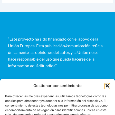
“Este proyecto ha sido financiado con el apoyo de la
Unión Europea. Esta publicación/comunicación refleja
únicamente las opiniones del autor, y la Unión no se
hace responsable del uso que pueda hacerse de la
información aquí difundida”.
Gestionar consentimiento
Para ofrecer las mejores experiencias, utilizamos tecnologías como las
cookies para almacenar y/o acceder a la información del dispositivo. El
Entérate
consentimiento de estas tecnologías nos permitirá procesar datos como
el comportamiento de navegación o las identificaciones únicas en este
sitio. No consentir o retirar el consentimiento, puede afectar