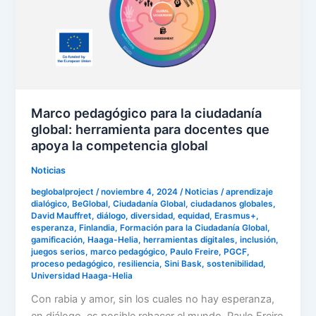
ciudadanía
global:
herramienta
para
docentes
que
Marco pedagógico para la ciudadanía
apoya
global: herramienta para docentes que
la
apoya la competencia global
competencia
global
Noticias
beglobalproject
/
noviembre 4, 2024
/
Noticias
/
aprendizaje
dialógico
,
BeGlobal
,
Ciudadanía Global
,
ciudadanos globales
,
David Mauffret
,
diálogo
,
diversidad
,
equidad
,
Erasmus+
,
esperanza
,
Finlandia
,
Formación para la Ciudadanía Global
,
gamificación
,
Haaga-Helia
,
herramientas digitales
,
inclusión
,
juegos serios
,
marco pedagógico
,
Paulo Freire
,
PGCF
,
proceso pedagógico
,
resiliencia
,
Sini Bask
,
sostenibilidad
,
Universidad Haaga-Helia
Con rabia y amor, sin los cuales no hay esperanza,