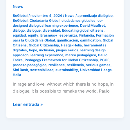
News
BeGlobal
/
noviembre 4, 2024
/
News
/
aprendizaje dialógico
,
BeGlobal
,
Ciudadanía Global
,
ciudadanos globales
,
co-
designed dialogical learning experience
,
David Mauffret
,
diálogo
,
dialogue
,
diversidad
,
Educating global citizens
,
equidad
,
equity
,
Erasmus+
,
esperanza
,
Finlandia
,
Formación
para la Ciudadanía Global
,
gamificación
,
gamification
,
Global
Citizens
,
Global Citizenship
,
Haaga-Helia
,
herramientas
digitales
,
hope
,
inclusión
,
juegos serios
,
learning design
approach
,
learning experience
,
marco pedagógico
,
Paulo
Freire
,
Pedagogy Framework for Global Citizenship
,
PGCF
,
proceso pedagógico
,
resilience
,
resiliencia
,
serious games
,
Sini Bask
,
sostenibilidad
,
sustainability
,
Universidad Haaga-
Helia
In rage and love, without which there is no hope, in
dialogue, it is possible to remake the world. Paulo
Leer entrada »