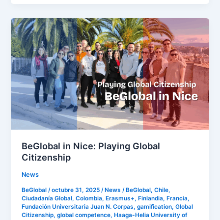
BeGlobal
in
Nice:
Playing
Global
Citizenship
BeGlobal in Nice: Playing Global
Citizenship
News
BeGlobal
/
octubre 31, 2025
/
News
/
BeGlobal
,
Chile
,
Ciudadanía Global
,
Colombia
,
Erasmus+
,
Finlandia
,
Francia
,
Fundación Universitaria Juan N. Corpas
,
gamification
,
Global
Citizenship
,
global competence
,
Haaga-Helia University of