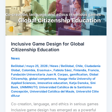
Global
Citizenship
Education
Inclusive Game Design for Global
Citizenship Education
News
BeGlobal
/
mayo 25, 2026
/
News
/
BeGlobal
,
Chile
,
Ciudadanía
Global
,
Colombia
,
Erasmus+
,
Fabiola Sáez
,
Finlandia
,
Francia
,
Fundación Universitaria Juan N. Corpas
,
gamification
,
Global
Citizenship
,
global competence
,
Haaga-Helia University of
Applied Sciences
,
innovative education
,
Katja Danska
,
Sini
Bask
,
UNIMINUTO
,
Universidad Católica de la Santísima
Concepción
,
Universidad Católica del Maule
,
Université Côte
d’Azur
Co-creation, language, and ethics in serious games
Inclusive game design has emerged as a powerful