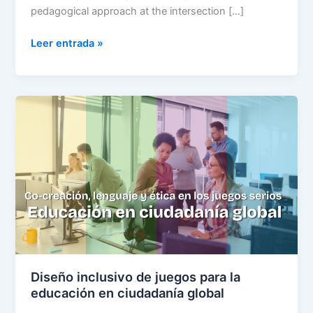
pedagogical approach at the intersection […]
Leer entrada »
Diseño
inclusivo
de
juegos
para
la
educación
en
ciudadanía
global
Diseño inclusivo de juegos para la
educación en ciudadanía global