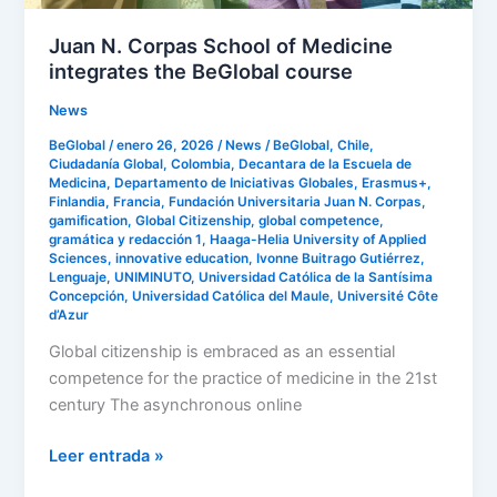
course
Juan N. Corpas School of Medicine
integrates the BeGlobal course
News
BeGlobal
/
enero 26, 2026
/
News
/
BeGlobal
,
Chile
,
Ciudadanía Global
,
Colombia
,
Decantara de la Escuela de
Medicina
,
Departamento de Iniciativas Globales
,
Erasmus+
,
Finlandia
,
Francia
,
Fundación Universitaria Juan N. Corpas
,
gamification
,
Global Citizenship
,
global competence
,
gramática y redacción 1
,
Haaga-Helia University of Applied
Sciences
,
innovative education
,
Ivonne Buitrago Gutiérrez
,
Lenguaje
,
UNIMINUTO
,
Universidad Católica de la Santísima
Concepción
,
Universidad Católica del Maule
,
Université Côte
d’Azur
Global citizenship is embraced as an essential
competence for the practice of medicine in the 21st
century The asynchronous online
Leer entrada »