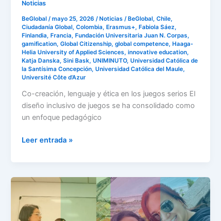
Noticias
BeGlobal
/
mayo 25, 2026
/
Noticias
/
BeGlobal
,
Chile
,
Ciudadanía Global
,
Colombia
,
Erasmus+
,
Fabiola Sáez
,
Finlandia
,
Francia
,
Fundación Universitaria Juan N. Corpas
,
gamification
,
Global Citizenship
,
global competence
,
Haaga-
Helia University of Applied Sciences
,
innovative education
,
Katja Danska
,
Sini Bask
,
UNIMINUTO
,
Universidad Católica de
la Santísima Concepción
,
Universidad Católica del Maule
,
Université Côte d’Azur
Co-creación, lenguaje y ética en los juegos serios El
diseño inclusivo de juegos se ha consolidado como
un enfoque pedagógico
Leer entrada »
Del
aula
al
juego