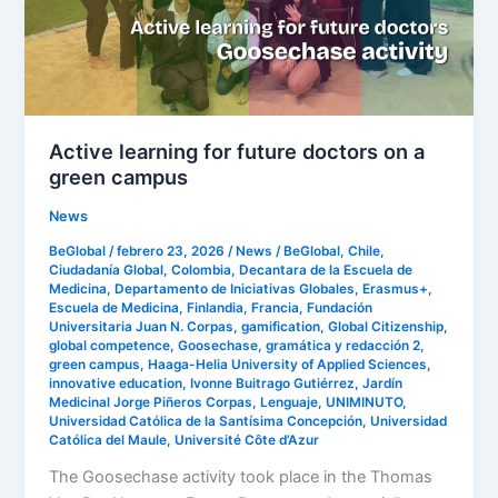
on
a
green
campus
Active learning for future doctors on a
green campus
News
BeGlobal
/
febrero 23, 2026
/
News
/
BeGlobal
,
Chile
,
Ciudadanía Global
,
Colombia
,
Decantara de la Escuela de
Medicina
,
Departamento de Iniciativas Globales
,
Erasmus+
,
Escuela de Medicina
,
Finlandia
,
Francia
,
Fundación
Universitaria Juan N. Corpas
,
gamification
,
Global Citizenship
,
global competence
,
Goosechase
,
gramática y redacción 2
,
green campus
,
Haaga-Helia University of Applied Sciences
,
innovative education
,
Ivonne Buitrago Gutiérrez
,
Jardín
Medicinal Jorge Piñeros Corpas
,
Lenguaje
,
UNIMINUTO
,
Universidad Católica de la Santísima Concepción
,
Universidad
Católica del Maule
,
Université Côte d’Azur
The Goosechase activity took place in the Thomas