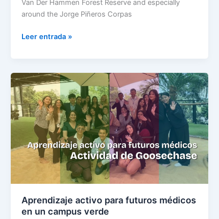
Van Der Hammen Forest Reserve and especially
around the Jorge Piñeros Corpas
Leer entrada »
Aprendizaje
activo
para
futuros
médicos
en
un
campus
verde
Aprendizaje activo para futuros médicos
en un campus verde