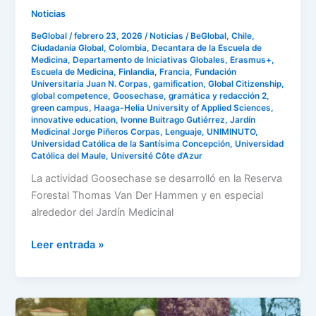
Noticias
BeGlobal
/
febrero 23, 2026
/
Noticias
/
BeGlobal
,
Chile
,
Ciudadanía Global
,
Colombia
,
Decantara de la Escuela de
Medicina
,
Departamento de Iniciativas Globales
,
Erasmus+
,
Escuela de Medicina
,
Finlandia
,
Francia
,
Fundación
Universitaria Juan N. Corpas
,
gamification
,
Global Citizenship
,
global competence
,
Goosechase
,
gramática y redacción 2
,
green campus
,
Haaga-Helia University of Applied Sciences
,
innovative education
,
Ivonne Buitrago Gutiérrez
,
Jardín
Medicinal Jorge Piñeros Corpas
,
Lenguaje
,
UNIMINUTO
,
Universidad Católica de la Santísima Concepción
,
Universidad
Católica del Maule
,
Université Côte d’Azur
La actividad Goosechase se desarrolló en la Reserva
Forestal Thomas Van Der Hammen y en especial
alrededor del Jardín Medicinal
Leer entrada »
La