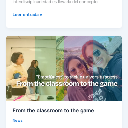
interdisciplinariedad es llevarla del concepto
Leer entrada »
From
the
classroom
to
the
game
From the classroom to the game
News