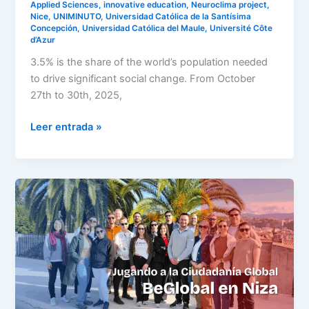
Applied Sciences
,
innovative education
,
Neuroclima project
,
Nice
,
UNIMINUTO
,
Universidad Católica de la Santísima
Concepción
,
Universidad Católica del Maule
,
Université Côte
d’Azur
3.5% is the share of the world’s population needed
to drive significant social change. From October
27th to 30th, 2025,
Leer entrada »
BeGlobal
en
Niza:
jugando
a
la
Ciudadanía
Global