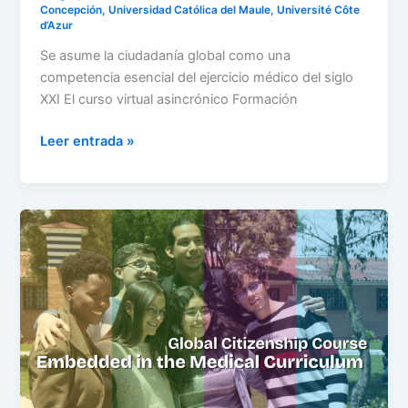
Concepción
,
Universidad Católica del Maule
,
Université Côte
d’Azur
Se asume la ciudadanía global como una
competencia esencial del ejercicio médico del siglo
XXI El curso virtual asincrónico Formación
Leer entrada »
Juan
N.
Corpas
School
of
Medicine
integrates
the
BeGlobal