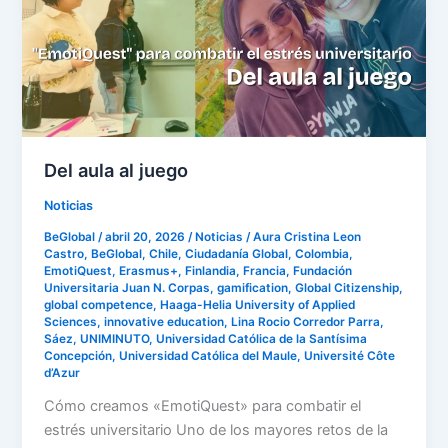
Del aula al juego
Noticias
BeGlobal
/
abril 20, 2026
/
Noticias
/
Aura Cristina Leon
Castro
,
BeGlobal
,
Chile
,
Ciudadanía Global
,
Colombia
,
EmotiQuest
,
Erasmus+
,
Finlandia
,
Francia
,
Fundación
Universitaria Juan N. Corpas
,
gamification
,
Global Citizenship
,
global competence
,
Haaga-Helia University of Applied
Sciences
,
innovative education
,
Lina Rocio Corredor Parra
,
Sáez
,
UNIMINUTO
,
Universidad Católica de la Santísima
Concepción
,
Universidad Católica del Maule
,
Université Côte
d’Azur
Cómo creamos «EmotiQuest» para combatir el
estrés universitario Uno de los mayores retos de la