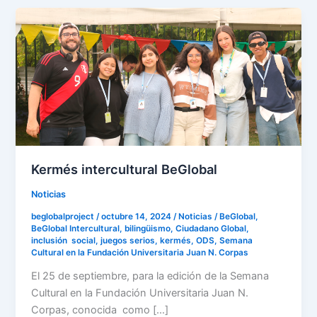
Kermés
intercultural
BeGlobal
Kermés intercultural BeGlobal
Noticias
beglobalproject
/
octubre 14, 2024
/
Noticias
/
BeGlobal
,
BeGlobal Intercultural
,
bilingüismo
,
Ciudadano Global
,
inclusión social
,
juegos serios
,
kermés
,
ODS
,
Semana
Cultural en la Fundación Universitaria Juan N. Corpas
El 25 de septiembre, para la edición de la Semana
Cultural en la Fundación Universitaria Juan N.
Corpas, conocida como […]