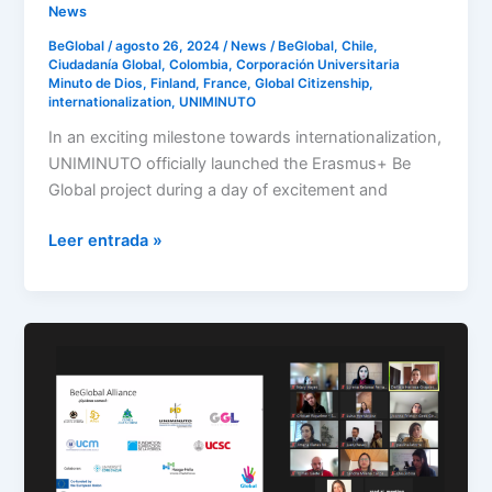
at
News
home»
BeGlobal
/
agosto 26, 2024
/
News
/
BeGlobal
,
Chile
,
Ciudadanía Global
,
Colombia
,
Corporación Universitaria
Minuto de Dios
,
Finland
,
France
,
Global Citizenship
,
internationalization
,
UNIMINUTO
In an exciting milestone towards internationalization,
UNIMINUTO officially launched the Erasmus+ Be
Global project during a day of excitement and
Leer entrada »
BeGlobal
Project
ratifies
alliances
with
NGOs