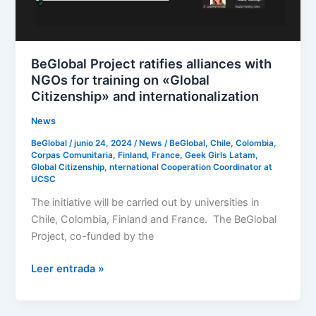
for
training
on
«Global
BeGlobal Project ratifies alliances with
Citizenship»
NGOs for training on «Global
and
Citizenship» and internationalization
internationalization
News
BeGlobal
/
junio 24, 2024
/
News
/
BeGlobal
,
Chile
,
Colombia
,
Corpas Comunitaria
,
Finland
,
France
,
Geek Girls Latam
,
Global Citizenship
,
nternational Cooperation Coordinator at
UCSC
The initiative will be carried out by universities in
Chile, Colombia, Finland and France. The BeGlobal
Project, co-funded by the
Leer entrada »