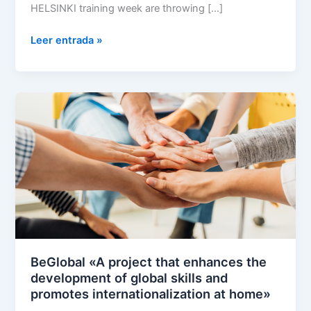
HELSINKI training week are throwing […]
Leer entrada »
BeGlobal
«A
project
that
enhances
the
development
of
global
skills
BeGlobal «A project that enhances the
and
development of global skills and
promotes
promotes internationalization at home»
internationalization