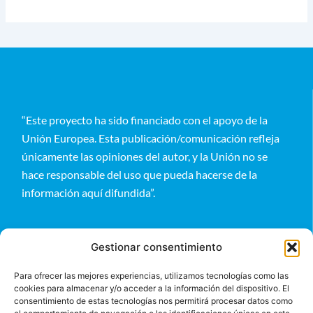
“Este proyecto ha sido financiado con el apoyo de la
Unión Europea. Esta publicación/comunicación refleja
únicamente las opiniones del autor, y la Unión no se
hace responsable del uso que pueda hacerse de la
información aquí difundida”.
Gestionar consentimiento
Para ofrecer las mejores experiencias, utilizamos tecnologías como las
cookies para almacenar y/o acceder a la información del dispositivo. El
Entérate
consentimiento de estas tecnologías nos permitirá procesar datos como