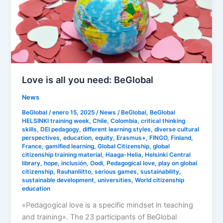
need:
BeGlobal
Love is all you need: BeGlobal
News
BeGlobal
/
enero 15, 2025
/
News
/
BeGlobal
,
BeGlobal
HELSINKI training week
,
Chile
,
Colombia
,
critical thinking
skills
,
DEI pedagogy
,
different learning styles
,
diverse cultural
perspectives
,
education
,
equity
,
Erasmus+
,
FINGO
,
Finland
,
France
,
gamified learning
,
Global Citizenship
,
global
citizenship training material
,
Haaga-Helia
,
Helsinki Central
library
,
hope
,
inclusión
,
Oodi
,
Pedagogical love
,
play on global
citizenship
,
Rauhanliitto
,
serious games
,
sustainability
,
sustainable development
,
universities
,
World citizenship
education
«Pedagogical love is a specific mindset in teaching
and training». The 23 participants of BeGlobal