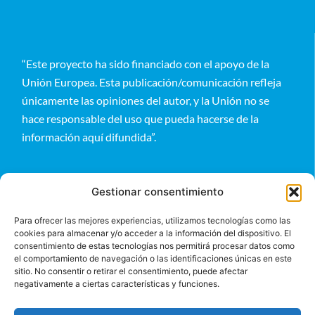
“Este proyecto ha sido financiado con el apoyo de la
Unión Europea. Esta publicación/comunicación refleja
únicamente las opiniones del autor, y la Unión no se
hace responsable del uso que pueda hacerse de la
información aquí difundida”.
Gestionar consentimiento
Para ofrecer las mejores experiencias, utilizamos tecnologías como las
cookies para almacenar y/o acceder a la información del dispositivo. El
Entérate
consentimiento de estas tecnologías nos permitirá procesar datos como
el comportamiento de navegación o las identificaciones únicas en este
sitio. No consentir o retirar el consentimiento, puede afectar
negativamente a ciertas características y funciones.