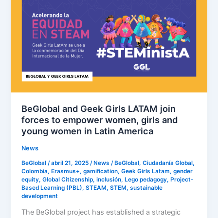
Geek
Girls
LATAM
join
forces
to
empower
women,
girls
BeGlobal and Geek Girls LATAM join
and
forces to empower women, girls and
young
young women in Latin America
women
News
in
Latin
BeGlobal
/
abril 21, 2025
/
News
/
BeGlobal
,
Ciudadanía Global
,
Colombia
,
Erasmus+
,
gamification
,
Geek Girls Latam
,
gender
America
equity
,
Global Citizenship
,
inclusión
,
Lego pedagogy
,
Project-
Based Learning (PBL)
,
STEAM
,
STEM
,
sustainable
development
The BeGlobal project has established a strategic