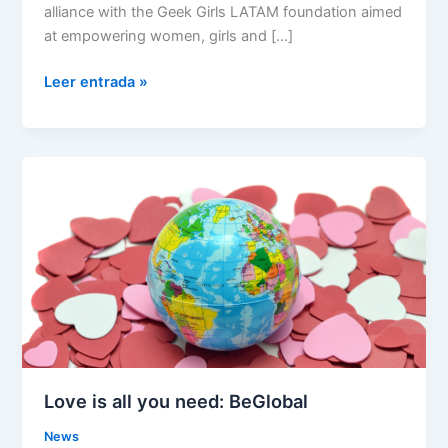
alliance with the Geek Girls LATAM foundation aimed
at empowering women, girls and […]
Leer entrada »
Love
is
all
you
need:
BeGlobal
Love is all you need: BeGlobal
News