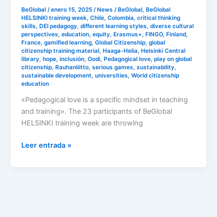
BeGlobal
/
enero 15, 2025
/
News
/
BeGlobal
,
BeGlobal
HELSINKI training week
,
Chile
,
Colombia
,
critical thinking
skills
,
DEI pedagogy
,
different learning styles
,
diverse cultural
perspectives
,
education
,
equity
,
Erasmus+
,
FINGO
,
Finland
,
France
,
gamified learning
,
Global Citizenship
,
global
citizenship training material
,
Haaga-Helia
,
Helsinki Central
library
,
hope
,
inclusión
,
Oodi
,
Pedagogical love
,
play on global
citizenship
,
Rauhanliitto
,
serious games
,
sustainability
,
sustainable development
,
universities
,
World citizenship
education
«Pedagogical love is a specific mindset in teaching
and training». The 23 participants of BeGlobal
HELSINKI training week are throwing
Leer entrada »