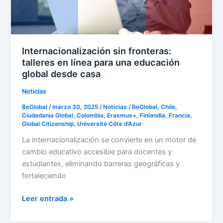
una
educación
global
desde
Internacionalización sin fronteras:
casa
talleres en línea para una educación
global desde casa
Noticias
BeGlobal
/
marzo 30, 2025
/
Noticias
/
BeGlobal
,
Chile
,
Ciudadanía Global
,
Colombia
,
Erasmus+
,
Finlandia
,
Francia
,
Global Citizenship
,
Université Côte d’Azur
La internacionalización se convierte en un motor de
cambio educativo accesible para docentes y
estudiantes, eliminando barreras geográficas y
fortaleciendo
Leer entrada »