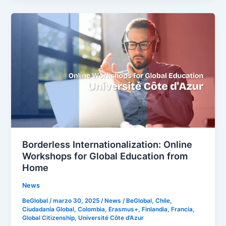
Borderless
Internationalization:
Online
Workshops
for
Global
Education
from
Home
Borderless Internationalization: Online
Workshops for Global Education from
Home
News
BeGlobal
/
marzo 30, 2025
/
News
/
BeGlobal
,
Chile
,
Ciudadanía Global
,
Colombia
,
Erasmus+
,
Finlandia
,
Francia
,
Global Citizenship
,
Université Côte d’Azur