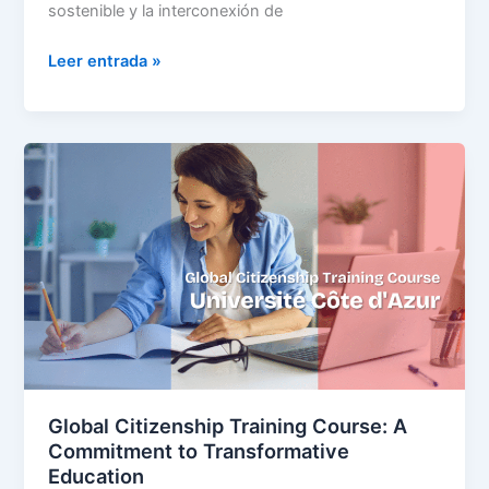
sostenible y la interconexión de
Leer entrada »
Global
Citizenship
Training
Course:
A
Commitment
to
Transformative
Education
Global Citizenship Training Course: A
Commitment to Transformative
Education