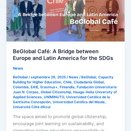
between
Europe
and
Latin
America
for
the
BeGlobal Café: A Bridge between
SDGs
Europe and Latin America for the SDGs
News
BeGlobal
/
septiembre 29, 2025
/
News
/
BeGlobal
,
Capacity
Building for Higher Education
,
Chile
,
Ciudadanía Global
,
Colombia
,
EAIE
,
Erasmus+
,
Finlandia
,
Fundación Universitaria
Juan N. Corpas
,
Global Citizenship
,
Haaga-Helia University of
Applied Sciences
,
UNIMINUTO
,
Universidad Católica de la
Santísima Concepción
,
Universidad Católica del Maule
,
Université Côte d’Azur
The space aimed to promote global citizenship,
encourage joint learning on sustainability, and
strengthen higher education’s responsibility in