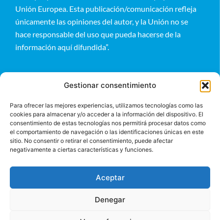
Unión Europea. Esta publicación/comunicación refleja
únicamente las opiniones del autor, y la Unión no se
hace responsable del uso que pueda hacerse de la
información aquí difundida”.
Gestionar consentimiento
Para ofrecer las mejores experiencias, utilizamos tecnologías como las
cookies para almacenar y/o acceder a la información del dispositivo. El
Entérate
consentimiento de estas tecnologías nos permitirá procesar datos como
el comportamiento de navegación o las identificaciones únicas en este
sitio. No consentir o retirar el consentimiento, puede afectar
negativamente a ciertas características y funciones.
Aceptar
Denegar
©2024 BeGlobal