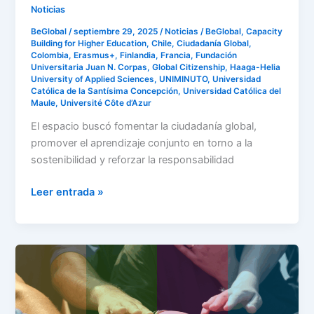
Noticias
BeGlobal
/
septiembre 29, 2025
/
Noticias
/
BeGlobal
,
Capacity
Building for Higher Education
,
Chile
,
Ciudadanía Global
,
Colombia
,
Erasmus+
,
Finlandia
,
Francia
,
Fundación
Universitaria Juan N. Corpas
,
Global Citizenship
,
Haaga-Helia
University of Applied Sciences
,
UNIMINUTO
,
Universidad
Católica de la Santísima Concepción
,
Universidad Católica del
Maule
,
Université Côte d’Azur
El espacio buscó fomentar la ciudadanía global,
promover el aprendizaje conjunto en torno a la
sostenibilidad y reforzar la responsabilidad
Leer entrada »
Serious
Game
for
Inclusion: