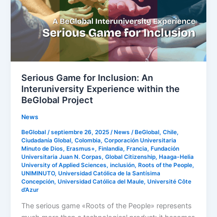
An
Interuniversity
Experience
within
the
BeGlobal
Project
Serious Game for Inclusion: An
Interuniversity Experience within the
BeGlobal Project
News
BeGlobal
/
septiembre 26, 2025
/
News
/
BeGlobal
,
Chile
,
Ciudadanía Global
,
Colombia
,
Corporación Universitaria
Minuto de Dios
,
Erasmus+
,
Finlandia
,
Francia
,
Fundación
Universitaria Juan N. Corpas
,
Global Citizenship
,
Haaga-Helia
University of Applied Sciences
,
inclusión
,
Roots of the People
,
UNIMINUTO
,
Universidad Católica de la Santísima
Concepción
,
Universidad Católica del Maule
,
Université Côte
d’Azur
The serious game «Roots of the People» represents