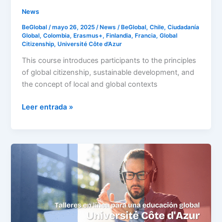
News
BeGlobal
/
mayo 26, 2025
/
News
/
BeGlobal
,
Chile
,
Ciudadanía
Global
,
Colombia
,
Erasmus+
,
Finlandia
,
Francia
,
Global
Citizenship
,
Université Côte d’Azur
This course introduces participants to the principles
of global citizenship, sustainable development, and
the concept of local and global contexts
Leer entrada »
Internacionalización
sin
fronteras:
talleres
en
línea
para