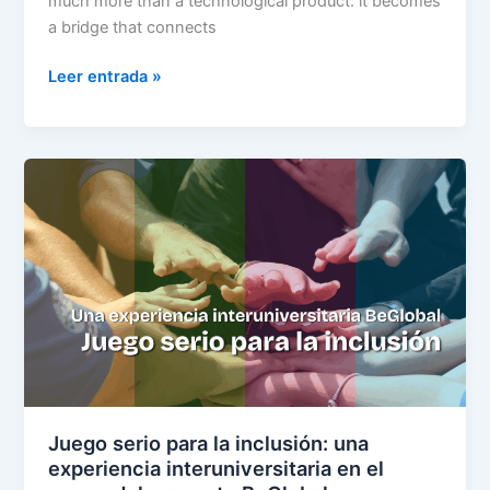
much more than a technological product: it becomes
a bridge that connects
Leer entrada »
Juego
serio
para
la
inclusión:
una
experiencia
interuniversitaria
en
el
marco
Juego serio para la inclusión: una
del
experiencia interuniversitaria en el
proyecto