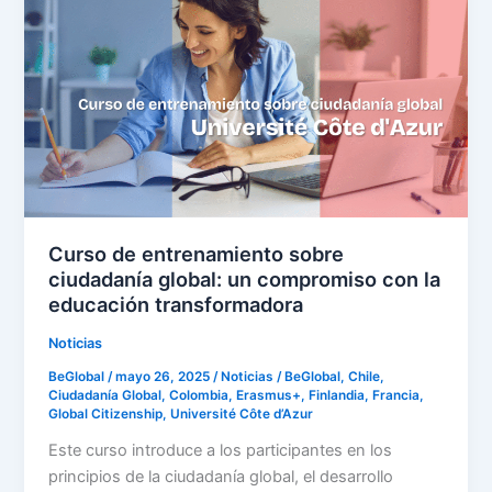
de
entrenamiento
sobre
ciudadanía
global:
un
compromiso
con
la
educación
Curso de entrenamiento sobre
transformadora
ciudadanía global: un compromiso con la
educación transformadora
Noticias
BeGlobal
/
mayo 26, 2025
/
Noticias
/
BeGlobal
,
Chile
,
Ciudadanía Global
,
Colombia
,
Erasmus+
,
Finlandia
,
Francia
,
Global Citizenship
,
Université Côte d’Azur
Este curso introduce a los participantes en los
principios de la ciudadanía global, el desarrollo