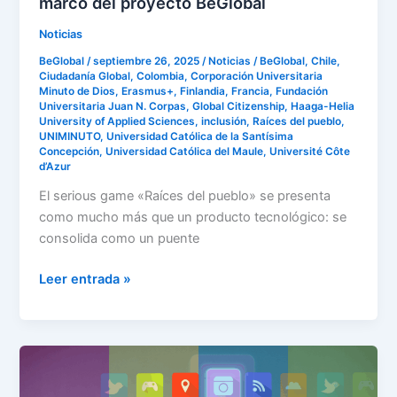
marco del proyecto BeGlobal
BeGlobal
Noticias
BeGlobal
/
septiembre 26, 2025
/
Noticias
/
BeGlobal
,
Chile
,
Ciudadanía Global
,
Colombia
,
Corporación Universitaria
Minuto de Dios
,
Erasmus+
,
Finlandia
,
Francia
,
Fundación
Universitaria Juan N. Corpas
,
Global Citizenship
,
Haaga-Helia
University of Applied Sciences
,
inclusión
,
Raíces del pueblo
,
UNIMINUTO
,
Universidad Católica de la Santísima
Concepción
,
Universidad Católica del Maule
,
Université Côte
d’Azur
El serious game «Raíces del pueblo» se presenta
como mucho más que un producto tecnológico: se
consolida como un puente
Leer entrada »
Diseña
experiencias