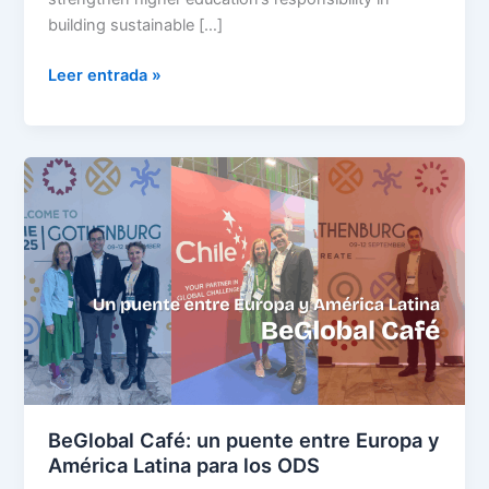
building sustainable […]
Leer entrada »
BeGlobal
Café:
un
puente
entre
Europa
y
América
Latina
para
los
BeGlobal Café: un puente entre Europa y
ODS
América Latina para los ODS