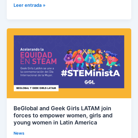
Leer entrada »
BeGlobal
and
Geek
Girls
LATAM
join
forces
to
empower
women,
girls
BeGlobal and Geek Girls LATAM join
and
forces to empower women, girls and
young
young women in Latin America
women
News
in