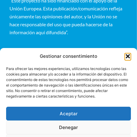
“Este proyecto ha sido financiado con el apoyo de la
Unión Europea. Esta publicación/comunicación refleja
únicamente las opiniones del autor, y la Unión no se
hace responsable del uso que pueda hacerse de la
información aquí difundida”.
Gestionar consentimiento
Para ofrecer las mejores experiencias, utilizamos tecnologías como las
cookies para almacenar y/o acceder a la información del dispositivo. El
Entérate
consentimiento de estas tecnologías nos permitirá procesar datos como
el comportamiento de navegación o las identificaciones únicas en este
sitio. No consentir o retirar el consentimiento, puede afectar
negativamente a ciertas características y funciones.
Aceptar
Denegar