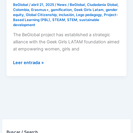
Latin
BeGlobal
/
abril 21, 2025
/
News
/
BeGlobal
,
Ciudadanía Global
,
Colombia
,
Erasmus+
,
gamification
,
Geek Girls Latam
,
gender
America
equity
,
Global Citizenship
,
inclusión
,
Lego pedagogy
,
Project-
Based Learning (PBL)
,
STEAM
,
STEM
,
sustainable
development
The BeGlobal project has established a strategic
alliance with the Geek Girls LATAM foundation aimed
at empowering women, girls and
Leer entrada »
Buscar / Search