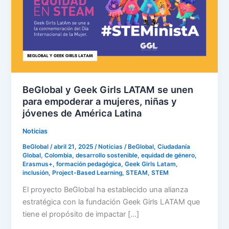
LATAM
se
unen
para
empoderar
a
mujeres,
BeGlobal y Geek Girls LATAM se unen
niñas
para empoderar a mujeres, niñas y
y
jóvenes de América Latina
jóvenes
Noticias
de
América
BeGlobal
/
abril 21, 2025
/
Noticias
/
BeGlobal
,
Ciudadanía
Global
,
Colombia
,
desarrollo sostenible
,
equidad de género
,
Latina
Erasmus+
,
formación pedagógica
,
Geek Girls Latam
,
inclusión
,
Project-Based Learning
,
STEAM
,
STEM
El proyecto BeGlobal ha establecido una alianza
estratégica con la fundación Geek Girls LATAM que
tiene el propósito de impactar […]