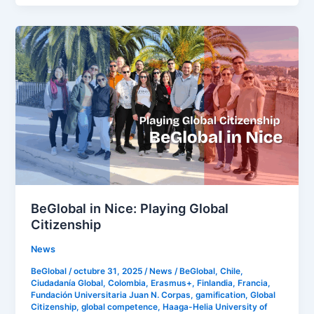
BeGlobal
in
Nice:
Playing
Global
Citizenship
BeGlobal in Nice: Playing Global
Citizenship
News
BeGlobal
/
octubre 31, 2025
/
News
/
BeGlobal
,
Chile
,
Ciudadanía Global
,
Colombia
,
Erasmus+
,
Finlandia
,
Francia
,
Fundación Universitaria Juan N. Corpas
,
gamification
,
Global
Citizenship
,
global competence
,
Haaga-Helia University of