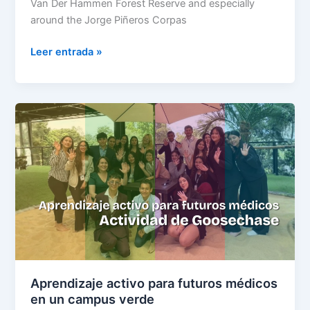
Van Der Hammen Forest Reserve and especially
around the Jorge Piñeros Corpas
Leer entrada »
Aprendizaje
activo
para
futuros
médicos
en
un
campus
verde
Aprendizaje activo para futuros médicos
en un campus verde