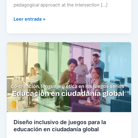
pedagogical approach at the intersection […]
Leer entrada »
Diseño
inclusivo
de
juegos
para
la
educación
en
ciudadanía
global
Diseño inclusivo de juegos para la
educación en ciudadanía global