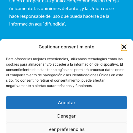
Unión Europea. Esta publicación/comunicación refleja
únicamente las opiniones del autor, y la Unión no se
hace responsable del uso que pueda hacerse de la
información aquí difundida”.
Gestionar consentimiento
Para ofrecer las mejores experiencias, utilizamos tecnologías como las
cookies para almacenar y/o acceder a la información del dispositivo. El
Entérate
consentimiento de estas tecnologías nos permitirá procesar datos como
el comportamiento de navegación o las identificaciones únicas en este
sitio. No consentir o retirar el consentimiento, puede afectar
negativamente a ciertas características y funciones.
Aceptar
Denegar
©2024 BeGlobal
Ver preferencias