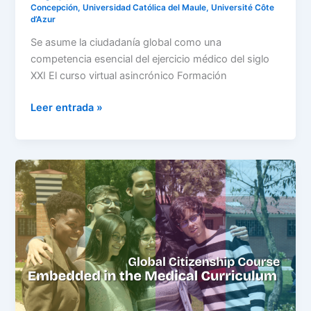
Concepción
,
Universidad Católica del Maule
,
Université Côte
d’Azur
Se asume la ciudadanía global como una
competencia esencial del ejercicio médico del siglo
XXI El curso virtual asincrónico Formación
Leer entrada »
Juan
N.
Corpas
School
of
Medicine
integrates
the
BeGlobal