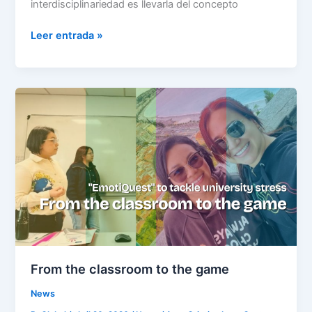
interdisciplinariedad es llevarla del concepto
Leer entrada »
From
the
classroom
to
the
game
From the classroom to the game
News