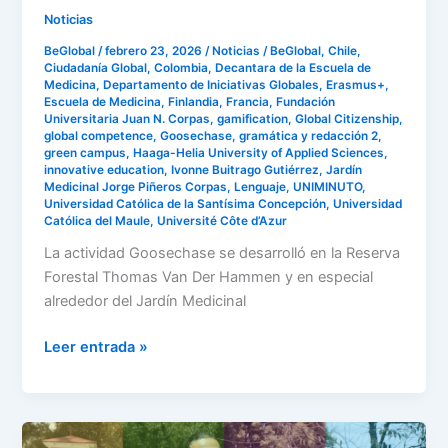
Noticias
BeGlobal
/
febrero 23, 2026
/
Noticias
/
BeGlobal
,
Chile
,
Ciudadanía Global
,
Colombia
,
Decantara de la Escuela de
Medicina
,
Departamento de Iniciativas Globales
,
Erasmus+
,
Escuela de Medicina
,
Finlandia
,
Francia
,
Fundación
Universitaria Juan N. Corpas
,
gamification
,
Global Citizenship
,
global competence
,
Goosechase
,
gramática y redacción 2
,
green campus
,
Haaga-Helia University of Applied Sciences
,
innovative education
,
Ivonne Buitrago Gutiérrez
,
Jardín
Medicinal Jorge Piñeros Corpas
,
Lenguaje
,
UNIMINUTO
,
Universidad Católica de la Santísima Concepción
,
Universidad
Católica del Maule
,
Université Côte d’Azur
La actividad Goosechase se desarrolló en la Reserva
Forestal Thomas Van Der Hammen y en especial
alrededor del Jardín Medicinal
Leer entrada »
La