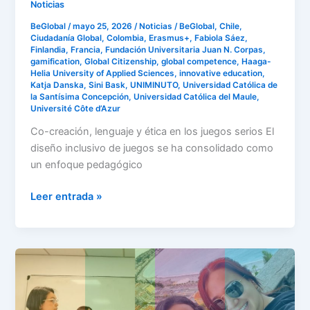
Noticias
BeGlobal
/
mayo 25, 2026
/
Noticias
/
BeGlobal
,
Chile
,
Ciudadanía Global
,
Colombia
,
Erasmus+
,
Fabiola Sáez
,
Finlandia
,
Francia
,
Fundación Universitaria Juan N. Corpas
,
gamification
,
Global Citizenship
,
global competence
,
Haaga-
Helia University of Applied Sciences
,
innovative education
,
Katja Danska
,
Sini Bask
,
UNIMINUTO
,
Universidad Católica de
la Santísima Concepción
,
Universidad Católica del Maule
,
Université Côte d’Azur
Co-creación, lenguaje y ética en los juegos serios El
diseño inclusivo de juegos se ha consolidado como
un enfoque pedagógico
Leer entrada »
Del
aula
al
juego