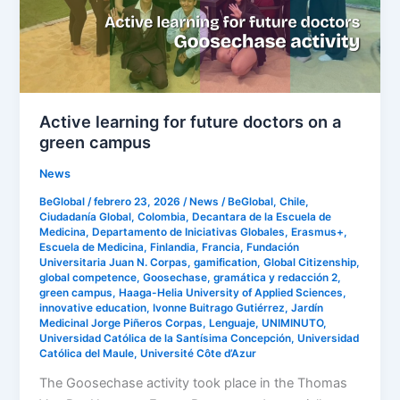
on
a
green
campus
Active learning for future doctors on a
green campus
News
BeGlobal
/
febrero 23, 2026
/
News
/
BeGlobal
,
Chile
,
Ciudadanía Global
,
Colombia
,
Decantara de la Escuela de
Medicina
,
Departamento de Iniciativas Globales
,
Erasmus+
,
Escuela de Medicina
,
Finlandia
,
Francia
,
Fundación
Universitaria Juan N. Corpas
,
gamification
,
Global Citizenship
,
global competence
,
Goosechase
,
gramática y redacción 2
,
green campus
,
Haaga-Helia University of Applied Sciences
,
innovative education
,
Ivonne Buitrago Gutiérrez
,
Jardín
Medicinal Jorge Piñeros Corpas
,
Lenguaje
,
UNIMINUTO
,
Universidad Católica de la Santísima Concepción
,
Universidad
Católica del Maule
,
Université Côte d’Azur
The Goosechase activity took place in the Thomas