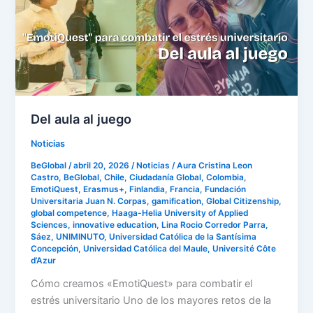
Del aula al juego
Noticias
BeGlobal
/
abril 20, 2026
/
Noticias
/
Aura Cristina Leon
Castro
,
BeGlobal
,
Chile
,
Ciudadanía Global
,
Colombia
,
EmotiQuest
,
Erasmus+
,
Finlandia
,
Francia
,
Fundación
Universitaria Juan N. Corpas
,
gamification
,
Global Citizenship
,
global competence
,
Haaga-Helia University of Applied
Sciences
,
innovative education
,
Lina Rocio Corredor Parra
,
Sáez
,
UNIMINUTO
,
Universidad Católica de la Santísima
Concepción
,
Universidad Católica del Maule
,
Université Côte
d’Azur
Cómo creamos «EmotiQuest» para combatir el
estrés universitario Uno de los mayores retos de la