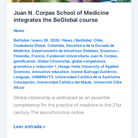
course
Juan N. Corpas School of Medicine
integrates the BeGlobal course
News
BeGlobal
/
enero 26, 2026
/
News
/
BeGlobal
,
Chile
,
Ciudadanía Global
,
Colombia
,
Decantara de la Escuela de
Medicina
,
Departamento de Iniciativas Globales
,
Erasmus+
,
Finlandia
,
Francia
,
Fundación Universitaria Juan N. Corpas
,
gamification
,
Global Citizenship
,
global competence
,
gramática y redacción 1
,
Haaga-Helia University of Applied
Sciences
,
innovative education
,
Ivonne Buitrago Gutiérrez
,
Lenguaje
,
UNIMINUTO
,
Universidad Católica de la Santísima
Concepción
,
Universidad Católica del Maule
,
Université Côte
d’Azur
Global citizenship is embraced as an essential
competence for the practice of medicine in the 21st
century The asynchronous online
Leer entrada »