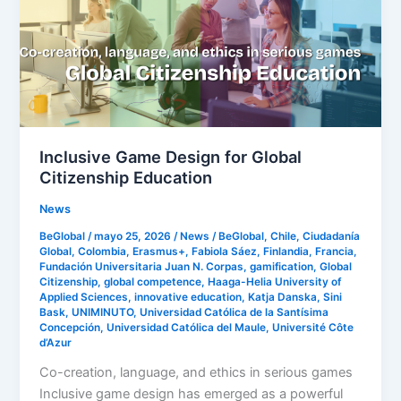
Global
Citizenship
Education
Inclusive Game Design for Global
Citizenship Education
News
BeGlobal
/
mayo 25, 2026
/
News
/
BeGlobal
,
Chile
,
Ciudadanía
Global
,
Colombia
,
Erasmus+
,
Fabiola Sáez
,
Finlandia
,
Francia
,
Fundación Universitaria Juan N. Corpas
,
gamification
,
Global
Citizenship
,
global competence
,
Haaga-Helia University of
Applied Sciences
,
innovative education
,
Katja Danska
,
Sini
Bask
,
UNIMINUTO
,
Universidad Católica de la Santísima
Concepción
,
Universidad Católica del Maule
,
Université Côte
d’Azur
Co-creation, language, and ethics in serious games
Inclusive game design has emerged as a powerful