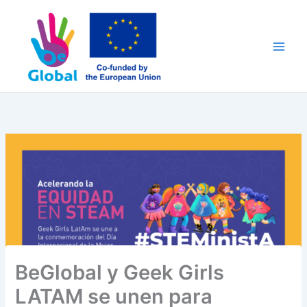
Ir
al
contenido
BeGlobal y Geek Girls
LATAM se unen para