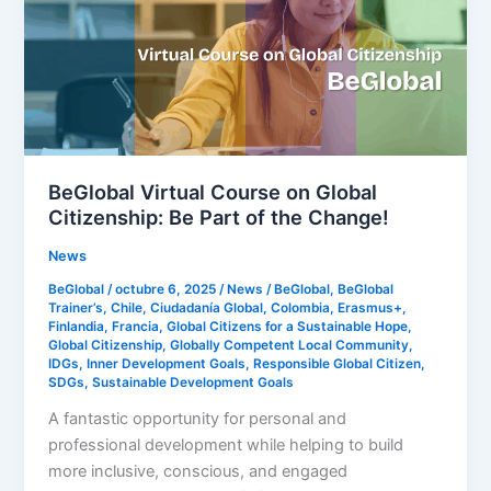
Global
Citizenship:
Be
Part
of
the
Change!
BeGlobal Virtual Course on Global
Citizenship: Be Part of the Change!
News
BeGlobal
/
octubre 6, 2025
/
News
/
BeGlobal
,
BeGlobal
Trainer’s
,
Chile
,
Ciudadanía Global
,
Colombia
,
Erasmus+
,
Finlandia
,
Francia
,
Global Citizens for a Sustainable Hope
,
Global Citizenship
,
Globally Competent Local Community
,
IDGs
,
Inner Development Goals
,
Responsible Global Citizen
,
SDGs
,
Sustainable Development Goals
A fantastic opportunity for personal and
professional development while helping to build
more inclusive, conscious, and engaged